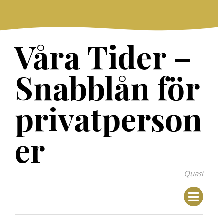
Skip
to
content
Våra Tider –
Snabblån för
privatperson
er
Quasi