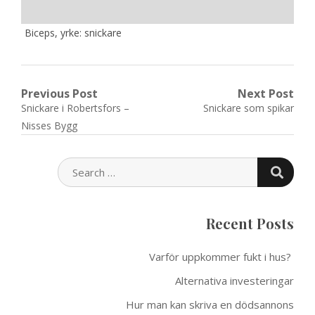
Biceps, yrke: snickare
Post
Previous Post
Next Post
Previous
Next
Snickare i Robertsfors –
Snickare som spikar
navigation
post:
post:
Nisses Bygg
SEARC
SEARCH
FOR:
Recent Posts
Varför uppkommer fukt i hus?
Alternativa investeringar
Hur man kan skriva en dödsannons