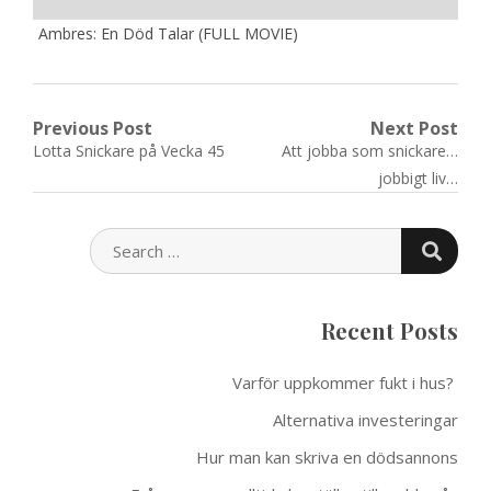
Ambres: En Död Talar (FULL MOVIE)
Post
Previous Post
Next Post
Previous
Next
Lotta Snickare på Vecka 45
Att jobba som snickare…
navigation
post:
post:
jobbigt liv…
SEARC
SEARCH
FOR:
Recent Posts
Varför uppkommer fukt i hus?
Alternativa investeringar
Hur man kan skriva en dödsannons