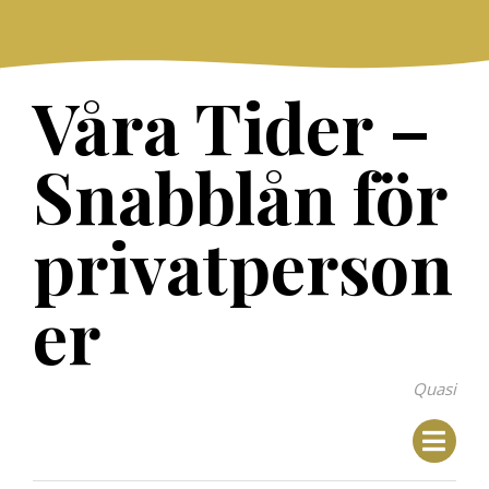
Skip
to
content
Våra Tider –
Snabblån för
privatperson
er
Quasi