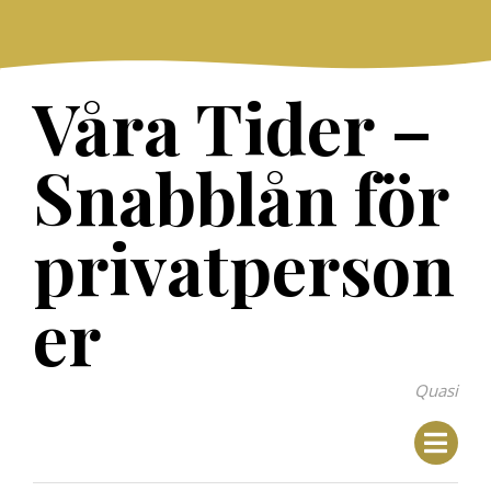
Skip
to
content
Våra Tider –
Snabblån för
privatperson
er
Quasi