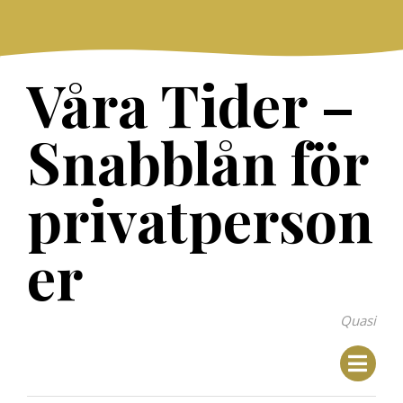
Skip
to
content
Våra Tider –
Snabblån för
privatperson
er
Quasi