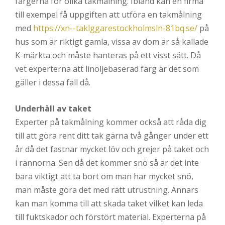
färgerna för olika takmålning. Ibland kan en firma
till exempel få uppgiften att utföra en takmålning
med
https://xn--taklggarestockholmsln-81bq.se/
på
hus som är riktigt gamla, vissa av dom är så kallade
K-märkta och måste hanteras på ett visst sätt. Då
vet experterna att linoljebaserad färg är det som
gäller i dessa fall då.
Underhåll av taket
Experter på takmålning kommer också att råda dig
till att göra rent ditt tak gärna två gånger under ett
år då det fastnar mycket löv och grejer på taket och
i rännorna. Sen då det kommer snö så är det inte
bara viktigt att ta bort om man har mycket snö,
man måste göra det med rätt utrustning. Annars
kan man komma till att skada taket vilket kan leda
till fuktskador och förstört material. Experterna på