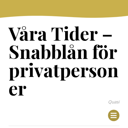
Skip
to
content
Våra Tider –
Snabblån för
privatperson
er
Quasi