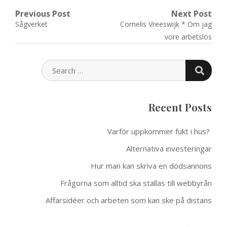
Post
Previous Post
Next Post
Previous
Next
Sågverket
Cornelis Vreeswijk * Om jag
navigation
post:
post:
vore arbetslös
SEARC
SEARCH
FOR:
Recent Posts
Varför uppkommer fukt i hus?
Alternativa investeringar
Hur man kan skriva en dödsannons
Frågorna som alltid ska ställas till webbyrån
Affärsidéer och arbeten som kan ske på distans