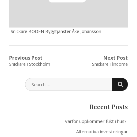
Snickare BODEN Byggtjänster Åke Johansson
Post
Previous Post
Next Post
Previous
Next
Snickare i Stockholm
Snickare i lindome
navigation
post:
post:
SEARC
SEARCH
FOR:
Recent Posts
Varför uppkommer fukt i hus?
Alternativa investeringar