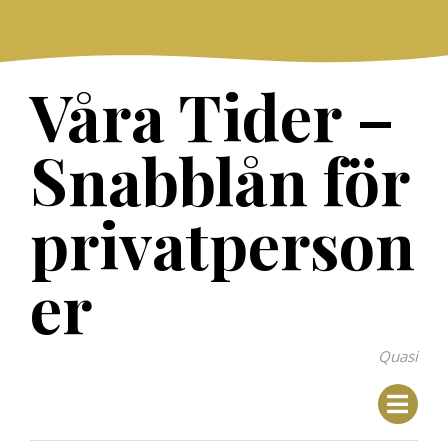
Skip
to
content
Våra Tider –
Snabblån för
privatperson
er
Quasi