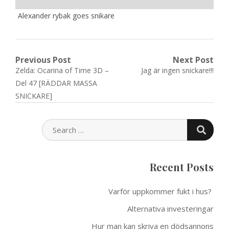
Alexander rybak goes snikare
Post
Previous Post
Next Post
Previous
Next
Zelda: Ocarina of Time 3D –
Jag är ingen snickare!!!
navigation
post:
post:
Del 47 [RÄDDAR MASSA
SNICKARE]
SEARC
SEARCH
FOR:
Recent Posts
Varför uppkommer fukt i hus?
Alternativa investeringar
Hur man kan skriva en dödsannons