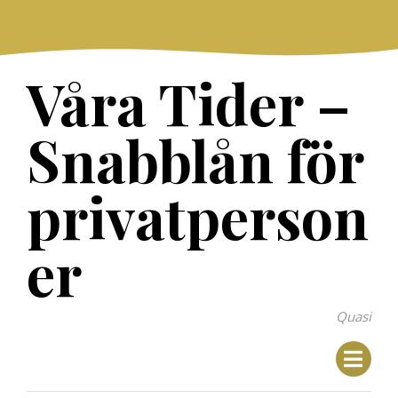
Skip
to
content
Våra Tider –
Snabblån för
privatperson
er
Quasi