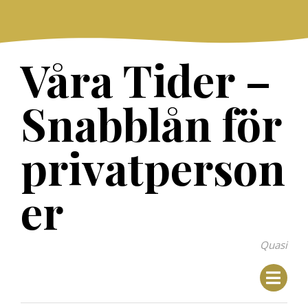
Skip
to
content
Våra Tider –
Snabblån för
privatperson
er
Quasi