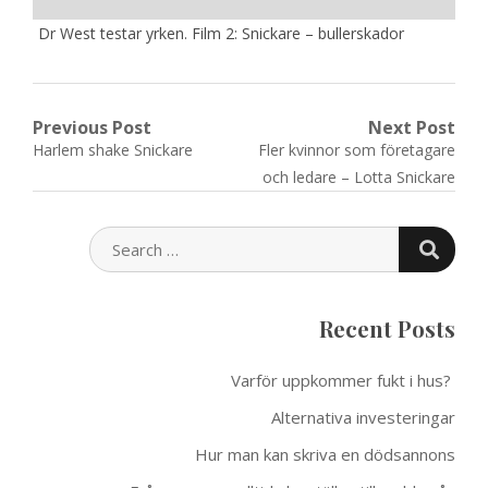
Dr West testar yrken. Film 2: Snickare – bullerskador
Post
Previous Post
Next Post
Previous
Next
Harlem shake Snickare
Fler kvinnor som företagare
navigation
post:
post:
och ledare – Lotta Snickare
SEARC
SEARCH
FOR:
Recent Posts
Varför uppkommer fukt i hus?
Alternativa investeringar
Hur man kan skriva en dödsannons