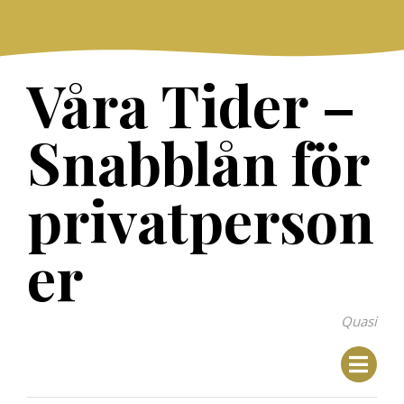
Skip
to
content
Våra Tider –
Snabblån för
privatperson
er
Quasi