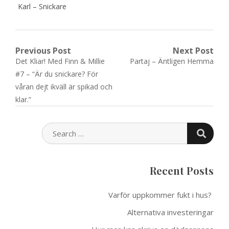
Karl – Snickare
Post
Previous Post
Next Post
Previous
Next
Det Kliar! Med Finn & Millie
Partaj – Äntligen Hemma
navigation
post:
post:
#7 – “Är du snickare? För
våran dejt ikväll är spikad och
klar.”
SEARC
SEARCH
FOR:
Recent Posts
Varför uppkommer fukt i hus?
Alternativa investeringar