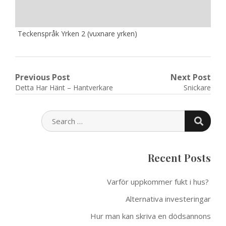
Teckenspråk Yrken 2 (vuxnare yrken)
Post
Previous Post
Next Post
Previous
Next
Detta Har Hänt – Hantverkare
Snickare
navigation
post:
post:
SEARC
SEARCH
FOR:
Recent Posts
Varför uppkommer fukt i hus?
Alternativa investeringar
Hur man kan skriva en dödsannons