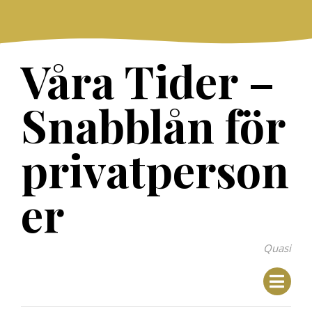
Skip
to
content
Våra Tider –
Snabblån för
privatperson
er
Quasi