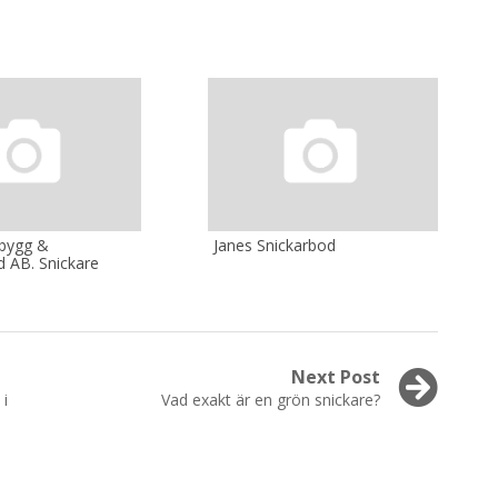
bygg &
Janes Snickarbod
d AB. Snickare
Next Post
Next
i
Vad exakt är en grön snickare?
post: