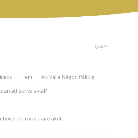
Quasi
ideos
Hem
Att Välja Någon Pålitlig
utan att skriva avtal?
behöver en rörmokare akut