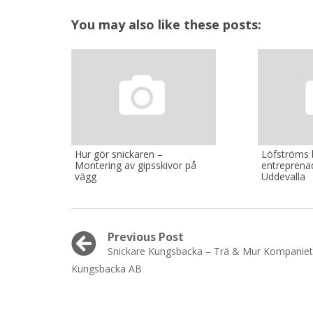
You may also like these posts:
Hur gör snickaren –
Löfströms 
Montering av gipsskivor på
entreprena
vägg
Uddevalla
Post
Previous Post
Previous
Snickare Kungsbacka – Trä & Mur Kompaniet 
navigation
post:
Kungsbacka AB