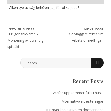
Vilken typ av såg behöver jag för olika jobb?
Post
Previous Post
Next Post
Previous
Next
Hur gör snickaren –
Golvläggare Yrkesfilm
navigation
post:
post:
Montering av utvändig
Arbetsförmedlingen
spikläkt
SEARC
SEARCH
FOR:
Recent Posts
Varför uppkommer fukt i hus?
Alternativa investeringar
Hur man kan skriva en dödsannons