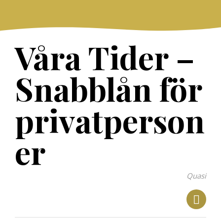
Skip
to
content
Våra Tider –
Snabblån för
privatperson
er
Quasi