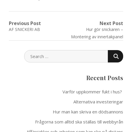
Post
Previous Post
Next Post
Previous
Next
AF SNICKERI AB
Hur gör snickaren –
navigation
post:
post:
Montering av innertakpanel
SEARC
SEARCH
FOR:
Recent Posts
Varför uppkommer fukt i hus?
Alternativa investeringar
Hur man kan skriva en dödsannons
Frågorna som alltid ska ställas till webbyrån
Affärsidéer och arbeten som kan ske på distans