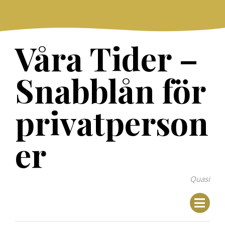
Skip
to
content
Våra Tider –
Snabblån för
privatperson
er
Quasi